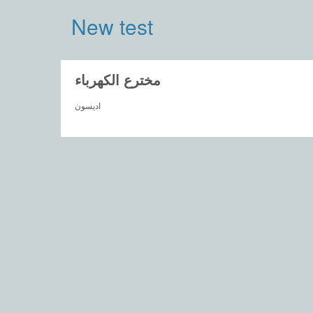
New test
مخترع الكهرباء
اديسون